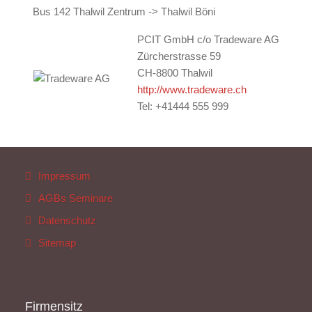
Bus 142 Thalwil Zentrum -> Thalwil Böni
PCIT GmbH c/o Tradeware AG
Zürcherstrasse 59
CH-8800 Thalwil
http://
www.tradeware.ch
Tel: +41444 555 999
Impressum
AGBs Seminare
Datenschutz
Sitemap
Firmensitz